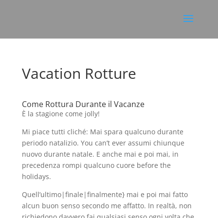
Vacation Rotture
Come Rottura Durante il Vacanze
È la stagione come jolly!
Mi piace tutti cliché: Mai spara qualcuno durante
periodo natalizio. You can’t ever assumi chiunque
nuovo durante natale. E anche mai e poi mai, in
precedenza rompi qualcuno cuore before the
holidays.
Quell’ultimo|finale|finalmente} mai e poi mai fatto
alcun buon senso secondo me affatto. In realtà, non
richiedono davvero fai qualsiasi senso ogni volta che