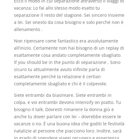
Ecco il modo in cui separazione attraverso il viaggi di
vacanza: Lo fai allo stesso modo esatto tu
separazione il resto del stagione. Sei sincero insieme
a lei. Sei onesto da cosa bisogno e solo perché non è
allenamento .
Non ripensare come fantastico era assolutamente
all’inizio. Certamente non hai bisogno di un replay di
esattamente cosa andato completamente sbagliato.
If you should be in the punto di separazione , Sono
sicuro tu attualmente avuto infinite parla di
esattamente perché la relazione è certian
completamente sbagliato e chi è il colpevole.
Siete entrambi da biasimare. Siete entrambi in
colpa, e voi entrambi devono intensify on piatto. Tu
bisogno il talk. Dovresti rimanere la donna giù e
anche tu dover parlare con lei – dovrebbe essere le
vacanze o no. È una buona idea che goditi le festività
natalizie al persone che piacciono loro. Inoltre, sarà
in grado di spendere viaggi recupero e esperienza