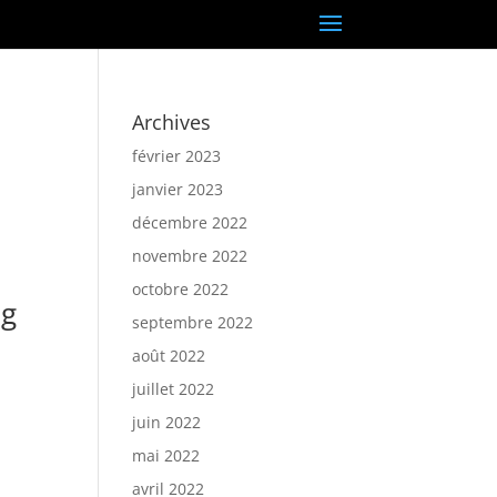
Archives
février 2023
janvier 2023
décembre 2022
novembre 2022
octobre 2022
ng
septembre 2022
août 2022
juillet 2022
juin 2022
mai 2022
avril 2022