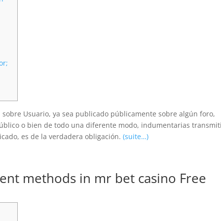
or;
sobre Usuario, ya sea publicado públicamente sobre algún foro,
público o bien de todo una diferente modo, indumentarias transmit
blicado, es de la verdadera obligación.
(suite…)
nt methods in mr bet casino Free